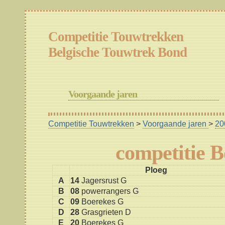
Competitie Touwtrekken
Belgische Touwtrek Bond
Voorgaande jaren
Competitie Touwtrekken
>
Voorgaande jaren
>
20
competitie 
Ploeg
A
14
Jagersrust G
B
08
powerrangers G
C
09
Boerekes G
D
28
Grasgrieten D
E
20
Boerekes G