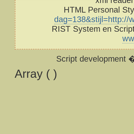
xml reade
HTML Personal St
dag=138&stijl=http://w
RIST System en Scrip
ww
Script development 
Array ( )