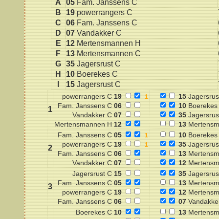
A
05
Fam. Janssens C
B
19
powerrangers C
C
06
Fam. Janssens C
D
07
Vandakker C
E
12
Mertensmannen H
F
13
Mertensmannen C
G
35
Jagersrust C
H
10
Boerekes C
I
15
Jagersrust C
powerrangers C
19
15
Jagersrus
Fam. Janssens C
06
10
Boerekes
1
Vandakker C
07
35
Jagersrus
Mertensmannen H
12
13
Mertensm
Fam. Janssens C
05
10
Boerekes
powerrangers C
19
35
Jagersrus
2
Fam. Janssens C
06
13
Mertensm
Vandakker C
07
12
Mertensm
Jagersrust C
15
35
Jagersrus
Fam. Janssens C
05
13
Mertensm
3
powerrangers C
19
12
Mertensm
Fam. Janssens C
06
07
Vandakke
Boerekes C
10
13
Mertensm