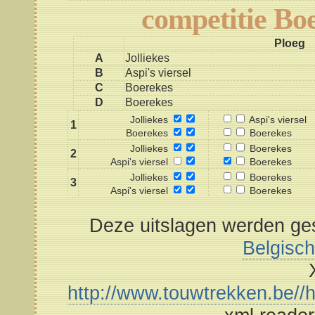
competitie Bo
Ploeg
A
Jolliekes
B
Aspi's viersel
C
Boerekes
D
Boerekes
Jolliekes
Aspi's viersel
1
Boerekes
Boerekes
Jolliekes
Boerekes
2
Aspi's viersel
Boerekes
Jolliekes
Boerekes
3
Aspi's viersel
Boerekes
Deze uitslagen werden ges
Belgisc
http://www.touwtrekken.be//h