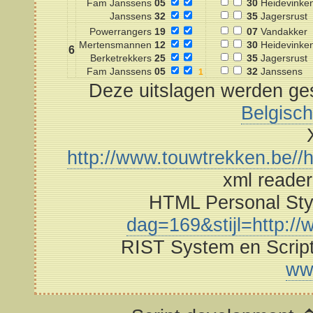
Fam Janssens
05
30
Heidevinke
Janssens
32
35
Jagersrust
Powerrangers
19
07
Vandakker
Mertensmannen
12
30
Heidevinke
6
Berketrekkers
25
35
Jagersrust
Fam Janssens
05
32
Janssens
Deze uitslagen werden ges
Belgisc
http://www.touwtrekken.be//h
xml reade
HTML Personal St
dag=169&stijl=http://w
RIST System en Scrip
ww