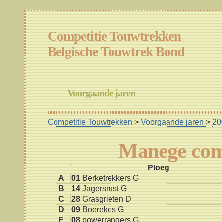
Competitie Touwtrekken
Belgische Touwtrek Bond
Voorgaande jaren
Competitie Touwtrekken
>
Voorgaande jaren
>
20
Manege com
Ploeg
A
01
Berketrekkers G
B
14
Jagersrust G
C
28
Grasgrieten D
D
09
Boerekes G
E
08
powerrangers G