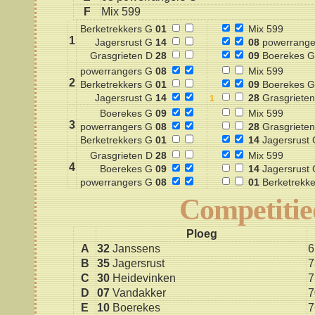
F
Mix 599
Berketrekkers G
01
Mix 599
1
Jagersrust G
14
08
powerrange
Grasgrieten D
28
09
Boerekes G
powerrangers G
08
Mix 599
2
Berketrekkers G
01
09
Boerekes G
Jagersrust G
14
28
Grasgrieten
Boerekes G
09
Mix 599
3
powerrangers G
08
28
Grasgrieten
Berketrekkers G
01
14
Jagersrust 
Grasgrieten D
28
Mix 599
4
Boerekes G
09
14
Jagersrust 
powerrangers G
08
01
Berketrekke
Competiti
Ploeg
A
32
Janssens
6
B
35
Jagersrust
7
C
30
Heidevinken
7
D
07
Vandakker
7
E
10
Boerekes
7