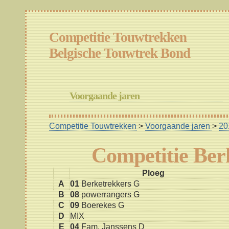
Competitie Touwtrekken
Belgische Touwtrek Bond
Voorgaande jaren
Competitie Touwtrekken
>
Voorgaande jaren
>
20
Competitie Be
Ploeg
A
01
Berketrekkers G
B
08
powerrangers G
C
09
Boerekes G
D
MIX
E
04
Fam. Janssens D