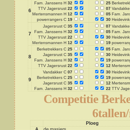
Fam. Janssens H
32
25
Berketrek
TTV Jagersrust
22
07
Vandakke
6
Mertensmannen H
12
05
Fam. Jan
powerrangers C
19
30
Heidevink
Jagersrust C
35
07
Vandakke
Fam. Janssens H
32
05
Fam. Jan
7
TTV Jagersrust
22
30
Heidevink
Mertensmannen H
12
19
powerran
Berketrekkers C
25
05
Fam. Jan
Jagersrust C
35
30
Heidevink
8
Fam. Janssens H
32
19
powerran
TTV Jagersrust
22
12
Mertensm
Vandakker C
07
30
Heidevink
Berketrekkers C
25
19
powerran
9
Jagersrust C
35
12
Mertensm
Fam. Janssens H
32
22
TTV Jager
Competitie Berke
6tallen
Ploeg
A
de masjers