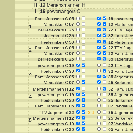
H
12
Mertensmannen H
I
19
powerrangers C
Fam. Janssens C
05
19
powerran
Vandakker C
07
12
Mertensm
1
Berketrekkers C
25
22
TTV Jager
Jagersrust C
35
32
Fam. Jan
Heidevinken C
30
12
Mertensm
Fam. Janssens C
05
22
TTV Jager
2
Vandakker C
07
32
Fam. Jan
Berketrekkers C
25
35
Jagersrus
powerrangers C
19
22
TTV Jager
Heidevinken C
30
32
Fam. Jan
3
Fam. Janssens C
05
35
Jagersrus
Vandakker C
07
25
Berketrek
Mertensmannen H
12
32
Fam. Jan
powerrangers C
19
35
Jagersrus
4
Heidevinken C
30
25
Berketrek
Fam. Janssens C
05
07
Vandakke
TTV Jagersrust
22
35
Jagersrus
Mertensmannen H
12
25
Berketrek
5
powerrangers C
19
07
Vandakke
Heidevinken C
30
05
Fam. Jan