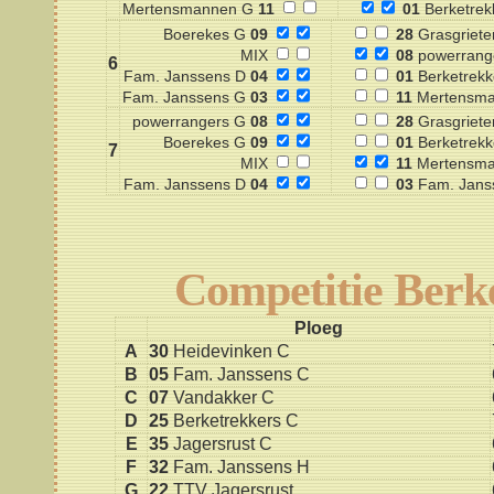
Mertensmannen G
11
01
Berketrek
Boerekes G
09
28
Grasgriete
MIX
08
powerrang
6
Fam. Janssens D
04
01
Berketrekk
Fam. Janssens G
03
11
Mertensma
powerrangers G
08
28
Grasgriete
Boerekes G
09
01
Berketrekk
7
MIX
11
Mertensma
Fam. Janssens D
04
03
Fam. Jans
Competitie Berk
Ploeg
A
30
Heidevinken C
B
05
Fam. Janssens C
C
07
Vandakker C
D
25
Berketrekkers C
E
35
Jagersrust C
F
32
Fam. Janssens H
G
22
TTV Jagersrust