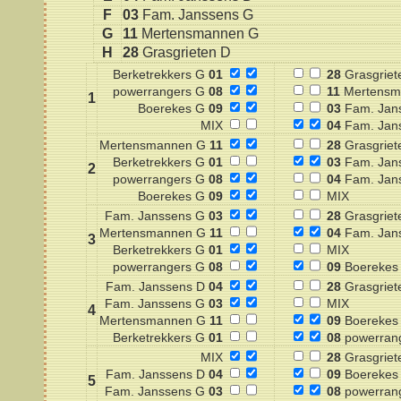
F
03
Fam. Janssens G
G
11
Mertensmannen G
H
28
Grasgrieten D
Berketrekkers G
01
28
Grasgriet
powerrangers G
08
11
Mertensm
1
Boerekes G
09
03
Fam. Jan
MIX
04
Fam. Jan
Mertensmannen G
11
28
Grasgriet
Berketrekkers G
01
03
Fam. Jan
2
powerrangers G
08
04
Fam. Jan
Boerekes G
09
MIX
Fam. Janssens G
03
28
Grasgriet
Mertensmannen G
11
04
Fam. Jan
3
Berketrekkers G
01
MIX
powerrangers G
08
09
Boerekes
Fam. Janssens D
04
28
Grasgriet
Fam. Janssens G
03
MIX
4
Mertensmannen G
11
09
Boerekes
Berketrekkers G
01
08
powerran
MIX
28
Grasgriet
Fam. Janssens D
04
09
Boerekes
5
Fam. Janssens G
03
08
powerran