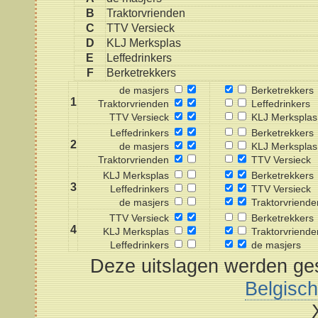
B
Traktorvrienden
C
TTV Versieck
D
KLJ Merksplas
E
Leffedrinkers
F
Berketrekkers
de masjers
Berketrekkers
1
Traktorvrienden
Leffedrinkers
TTV Versieck
KLJ Merksplas
Leffedrinkers
Berketrekkers
2
de masjers
KLJ Merksplas
Traktorvrienden
TTV Versieck
KLJ Merksplas
Berketrekkers
3
Leffedrinkers
TTV Versieck
de masjers
Traktorvriende
TTV Versieck
Berketrekkers
4
KLJ Merksplas
Traktorvriende
Leffedrinkers
de masjers
Deze uitslagen werden ges
Belgisc