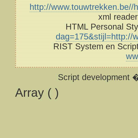
http://www.touwtrekken.be//h
xml reade
HTML Personal St
dag=175&stijl=http://w
RIST System en Scrip
ww
Script development 
Array ( )