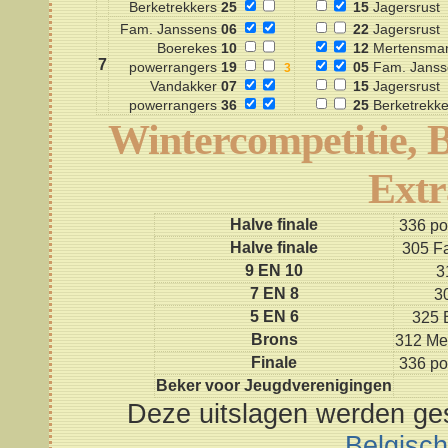
Berketrekkers
25
15
Jagersrust
Fam. Janssens
06
22
Jagersrust
Boerekes
10
12
Mertensma
7
powerrangers
19
05
Fam. Janss
Vandakker
07
15
Jagersrust
powerrangers
36
25
Berketrekke
Wintercompetitie, 
Extr
Halve finale
336 po
Halve finale
305 F
9 EN 10
3
7 EN 8
3
5 EN 6
325 
Brons
312 Me
Finale
336 po
Beker voor Jeugdverenigingen
Deze uitslagen werden ges
Belgisc