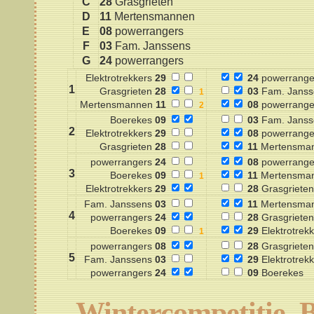
C
28
Grasgrieten
D
11
Mertensmannen
E
08
powerrangers
F
03
Fam. Janssens
G
24
powerrangers
Elektrotrekkers
29
24
powerrange
1
Grasgrieten
28
03
Fam. Janss
Mertensmannen
11
08
powerrange
Boerekes
09
03
Fam. Janss
2
Elektrotrekkers
29
08
powerrange
Grasgrieten
28
11
Mertensma
powerrangers
24
08
powerrange
3
Boerekes
09
11
Mertensma
Elektrotrekkers
29
28
Grasgrieten
Fam. Janssens
03
11
Mertensma
4
powerrangers
24
28
Grasgrieten
Boerekes
09
29
Elektrotrekk
powerrangers
08
28
Grasgrieten
5
Fam. Janssens
03
29
Elektrotrekk
powerrangers
24
09
Boerekes
Wintercompetitie, 