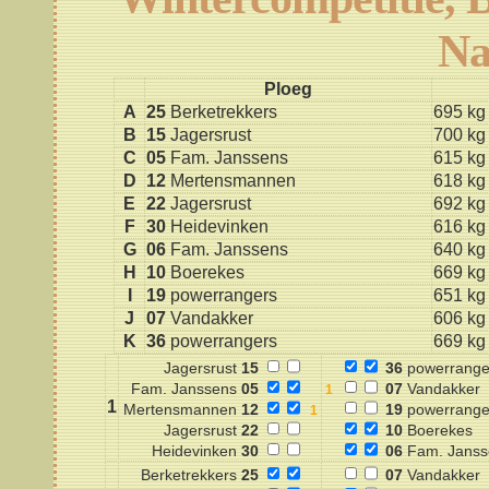
Na
Ploeg
A
25
Berketrekkers
695 kg
B
15
Jagersrust
700 kg
C
05
Fam. Janssens
615 kg
D
12
Mertensmannen
618 kg
E
22
Jagersrust
692 kg
F
30
Heidevinken
616 kg
G
06
Fam. Janssens
640 kg
H
10
Boerekes
669 kg
I
19
powerrangers
651 kg
J
07
Vandakker
606 kg
K
36
powerrangers
669 kg
Jagersrust
15
36
powerrange
Fam. Janssens
05
07
Vandakker
1
Mertensmannen
12
19
powerrange
Jagersrust
22
10
Boerekes
Heidevinken
30
06
Fam. Janss
Berketrekkers
25
07
Vandakker