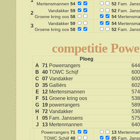
1
Mertensmannen
54
52
Fam. Jans
Vandakker
59
52
Fam. Jans
2
Groene kring oos
58
54
Mertensma
Vandakker
59
54
Mertensma
3
Groene kring oos
58
52
Fam. Jans
competitie Pow
Ploeg
A
71
Powerrangers
644
B
40
TOWC Schijf
600
C
07
Vandakker
600
D
35
Galliërs
602
E
12
Mertensmannen
574
F
51
Groene kring oos
538
G
19
powerrangers
589
H
72
Vandakker
538
I
05
Fam. Janssens
575
J
13
Mertenmannen
640
Powerrangers
71
13
Mertenma
TOWC Schijf
40
05
Fam. Jans