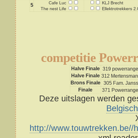
Cafe Luc
KLJ Brecht
5
The nest Life
Ellektrotrekkers 2.
competitie Powerr
Halve Finale
319 powerrange
Halve Finale
312 Mertensma
Brons Finale
305 Fam. Jans
Finale
371 Powerrange
Deze uitslagen werden ges
Belgisc
http://www.touwtrekken.be//h
xml reade