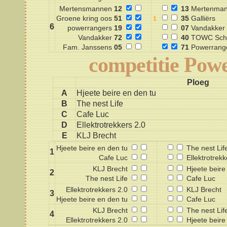
Mertensmannen
12
13
Mertenma
Groene kring oos
51
35
Galliërs
6
powerrangers
19
07
Vandakker
Vandakker
72
40
TOWC Schi
Fam. Janssens
05
71
Powerrang
competitie Powe
Ploeg
A
Hjeete beire en den tu
B
The nest Life
C
Cafe Luc
D
Ellektrotrekkers 2.0
E
KLJ Brecht
Hjeete beire en den tu
The nest Lif
1
Cafe Luc
Ellektrotrekk
KLJ Brecht
Hjeete beire
2
The nest Life
Cafe Luc
Ellektrotrekkers 2.0
KLJ Brecht
3
Hjeete beire en den tu
Cafe Luc
KLJ Brecht
The nest Lif
4
Ellektrotrekkers 2.0
Hjeete beire