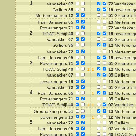
1
Vandakker
07
72
Vandakker
Galliërs
35
19
powerrang
Mertensmannen
12
51
Groene kri
Fam. Janssens
05
13
Mertenma
Powerrangers
71
72
Vandakker
2
TOWC Schijf
40
19
powerrang
Vandakker
07
51
Groene kri
Galliërs
35
12
Mertensma
Vandakker
72
13
Mertenma
Fam. Janssens
05
19
powerrang
3
Powerrangers
71
51
Groene kri
TOWC Schijf
40
12
Mertensma
Vandakker
07
35
Galliërs
powerrangers
19
13
Mertenma
Vandakker
72
51
Groene kri
4
Fam. Janssens
05
12
Mertensma
Powerrangers
71
35
Galliërs
TOWC Schijf
40
07
Vandakker
Groene kring oos
51
13
Mertenma
powerrangers
19
12
Mertensma
5
Vandakker
72
35
Galliërs
Fam. Janssens
05
07
Vandakker
Powerrangers
71
40
TOWC Schi