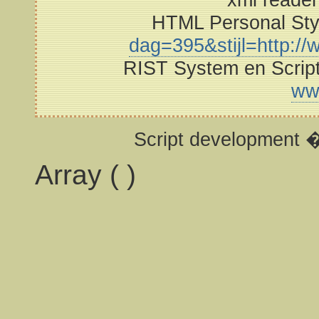
HTML Personal St
dag=395&stijl=http://w
RIST System en Scrip
ww
Script development 
Array ( )