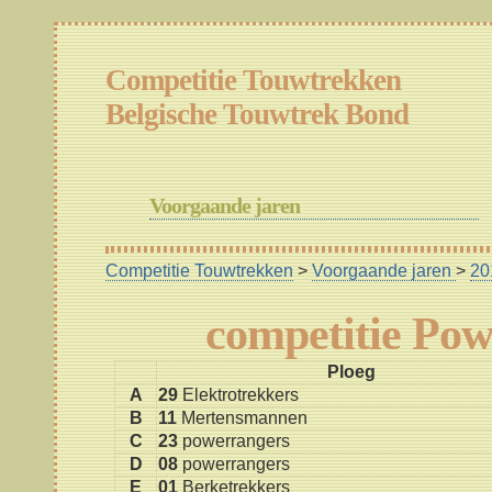
Competitie Touwtrekken
Belgische Touwtrek Bond
Voorgaande jaren
Competitie Touwtrekken
>
Voorgaande jaren
>
20
competitie Po
Ploeg
A
29
Elektrotrekkers
B
11
Mertensmannen
C
23
powerrangers
D
08
powerrangers
E
01
Berketrekkers