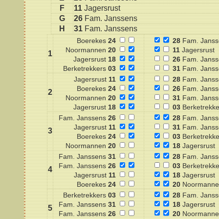
F
11
Jagersrust
G
26
Fam. Janssens
H
31
Fam. Janssens
Boerekes
24
28
Fam. Janss
Noormannen
20
11
Jagersrust
1
Jagersrust
18
26
Fam. Janss
Berketrekkers
03
31
Fam. Janss
Jagersrust
11
28
Fam. Janss
Boerekes
24
26
Fam. Janss
2
Noormannen
20
31
Fam. Janss
Jagersrust
18
03
Berketrekke
Fam. Janssens
26
28
Fam. Janss
Jagersrust
11
31
Fam. Janss
3
Boerekes
24
03
Berketrekke
Noormannen
20
18
Jagersrust
Fam. Janssens
31
28
Fam. Janss
Fam. Janssens
26
03
Berketrekke
4
Jagersrust
11
18
Jagersrust
Boerekes
24
20
Noormanne
Berketrekkers
03
28
Fam. Janss
Fam. Janssens
31
18
Jagersrust
5
Fam. Janssens
26
20
Noormanne