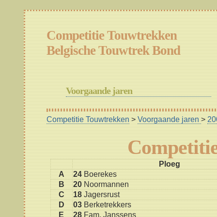
Competitie Touwtrekken
Belgische Touwtrek Bond
Voorgaande jaren
Competitie Touwtrekken
>
Voorgaande jaren
>
20
Competiti
Ploeg
A
24
Boerekes
B
20
Noormannen
C
18
Jagersrust
D
03
Berketrekkers
E
28
Fam. Janssens