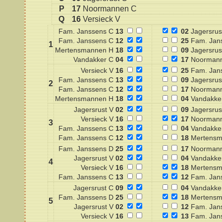
P
17
Noormannen C
Q
16
Versieck V
Fam. Janssens C
13
02
Jagersrus
Fam. Janssens C
12
25
Fam. Jan
1
Mertensmannen H
18
09
Jagersrus
Vandakker C
04
17
Noormann
Versieck V
16
25
Fam. Jan
Fam. Janssens C
13
09
Jagersrus
2
Fam. Janssens C
12
17
Noormann
Mertensmannen H
18
04
Vandakke
Jagersrust V
02
09
Jagersrus
Versieck V
16
17
Noormann
3
Fam. Janssens C
13
04
Vandakke
Fam. Janssens C
12
18
Mertensm
Fam. Janssens D
25
17
Noormann
Jagersrust V
02
04
Vandakke
4
Versieck V
16
18
Mertensm
Fam. Janssens C
13
12
Fam. Jan
Jagersrust C
09
04
Vandakke
Fam. Janssens D
25
18
Mertensm
5
Jagersrust V
02
12
Fam. Jan
Versieck V
16
13
Fam. Jan