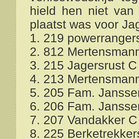
hield hen niet van
plaatst was voor Ja
1. 219 powerranger
2. 812 Mertensman
3. 215 Jagersrust C
4. 213 Mertensman
5. 205 Fam. Jansse
6. 206 Fam. Janss
7. 207 Vandakker C
8. 225 Berketrekker