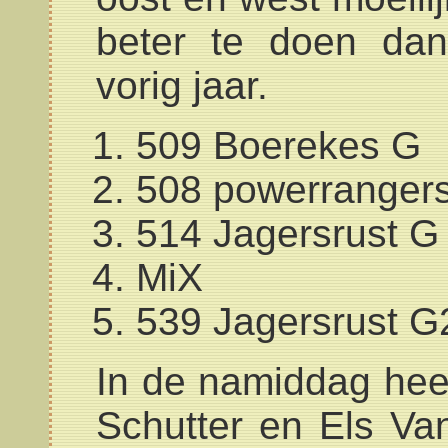
beter te doen da
vorig jaar.
509 Boerekes G
508 powerranger
514 Jagersrust G
MiX
539 Jagersrust G
In de namiddag heef
Schutter en Els Van