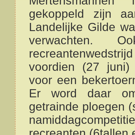
Mertensmannen 
gekoppeld zijn a
Landelijke Gilde 
verwachten. 
recreantenwedstrij
voordien (27 juni)
voor een bekertoern
Er word daar om
getrainde ploegen (
namiddagcompetiti
recreanten (6tallen