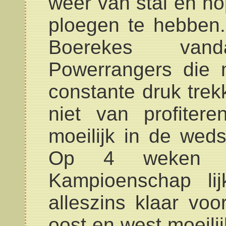
weer van stal en ho
ploegen te hebben
Boerekes van
Powerrangers die
constante druk trek
niet van profite
moeilijk in de weds
Op 4 weken v
Kampioenschap lij
alleszins klaar vo
oost en west moeili