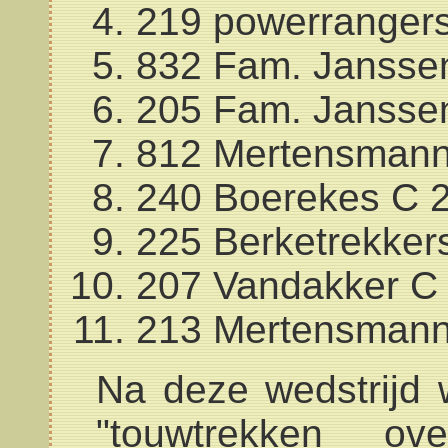
219 powerranger
832 Fam. Jansse
205 Fam. Jansse
812 Mertensman
240 Boerekes C 
225 Berketrekker
207 Vandakker C
213 Mertensman
Na deze wedstrijd 
"touwtrekken o