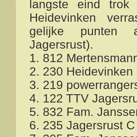
langste eind tro
Heidevinken verr
gelijke punten 
Jagersrust).
1. 812 Mertensman
2. 230 Heidevinken
3. 219 powerranger
4. 122 TTV Jagersr
5. 832 Fam. Jansse
6. 235 Jagersrust C