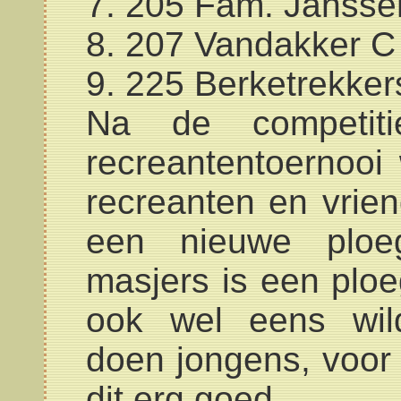
7. 205 Fam. Jansse
8. 207 Vandakker C
9. 225 Berketrekker
Na de competi
recreantentoernoo
recreanten en vrie
een nieuwe plo
masjers is een ploe
ook wel eens wild
doen jongens, voor 
dit erg goed.