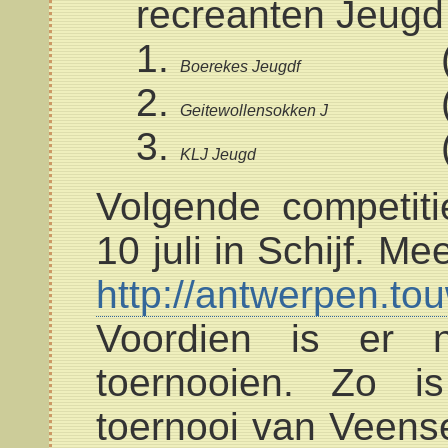
recreanten Jeugd
Boerekes Jeugdf
Geitewollensokken J
KLJ Jeugd
Volgende competi
10 juli in Schijf. Me
http://antwerpen.to
Voordien is er 
toernooien. Zo is
toernooi van Veens