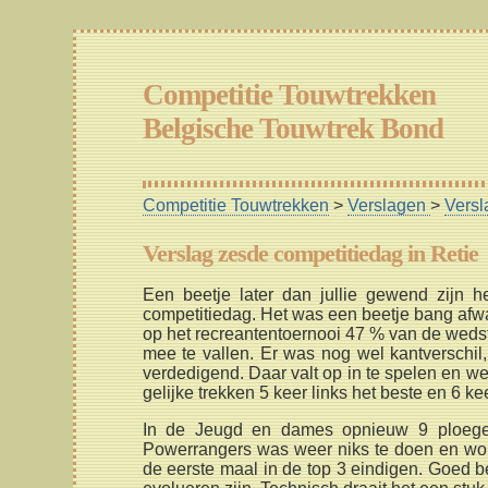
Competitie Touwtrekken
Belgische Touwtrek Bond
Competitie Touwtrekken
>
Verslagen
>
Versl
Verslag zesde competitiedag in Retie
Een beetje later dan jullie gewend zijn 
competitiedag. Het was een beetje bang afwac
op het recreantentoernooi 47 % van de wedst
mee te vallen. Er was nog wel kantverschi
verdedigend. Daar valt op in te spelen en w
gelijke trekken 5 keer links het beste en 6 kee
In de Jeugd en dames opnieuw 9 ploegen
Powerrangers was weer niks te doen en won
de eerste maal in de top 3 eindigen. Goed bez