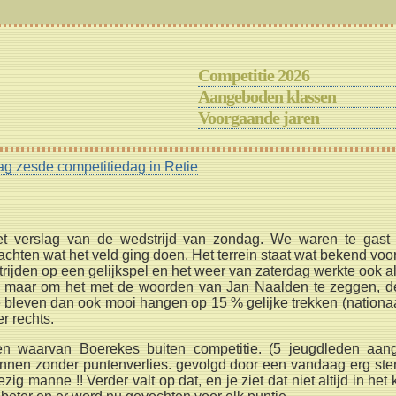
Competitie 2026
Aangeboden klassen
Voorgaande jaren
ag zesde competitiedag in Retie
het verslag van de wedstrijd van zondag. We waren te gas
hten wat het veld ging doen. Het terrein staat wat bekend voor z
rijden op een gelijkspel en het weer van zaterdag werkte ook al
l, maar om het met de woorden van Jan Naalden te zeggen, d
e bleven dan ook mooi hangen op 15 % gelijke trekken (nation
r rechts.
 waarvan Boerekes buiten competitie. (5 jeugdleden aang
nen zonder puntenverlies. gevolgd door een vandaag erg ster
ig manne !! Verder valt op dat, en je ziet dat niet altijd in het