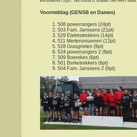
evolueren zijn. Technisch draait het een stuk
Voormiddag (GENSB en Dames)
508 powerrangers (24pt)
503 Fam. Janssens (21pt)
529 Elektrotrekkers (14pt)
511 Mertensmannen (12pt)
528 Grasgrieten (9pt)
524 powerrangers 2 (8pt)
509 Boerekes (6pt)
501 Berketrekkers (6pt)
504 Fam. Janssens 2 (0pt)