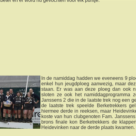
 beter en er word nu gevochten voor elk puntje.
In de namiddag hadden we eveneens 9 plo
enkel hun jeugdploeg aanwezig, maar deze
staan. Er was aan deze ploeg dan ook n
sloten ze ook het namiddagprogramma z
Janssens
2 die in de laatste trek nog een g
de laatste trek speelde Berketrekkers gel
hiermee derde in reeksen, maar Heidevinke
koste van hun clubgenoten Fam. Janssens 1.
brons finale kon Berketrekkers de klappe
Heidevinken naar de derde plaats kwamen.