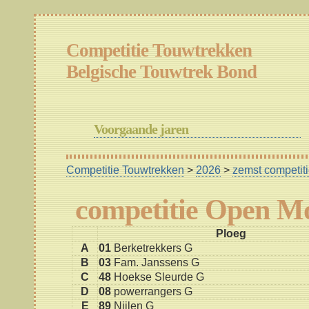
Competitie Touwtrekken
Belgische Touwtrek Bond
Voorgaande jaren
Competitie Touwtrekken
>
2026
>
zemst competi
competitie Open 
Ploeg
A
01
Berketrekkers G
B
03
Fam. Janssens G
C
48
Hoekse Sleurde G
D
08
powerrangers G
E
89
Nijlen G