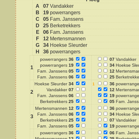
A
07
Vandakker
B
19
powerrangers
C
05
Fam. Janssens
D
25
Berketrekkers
E
06
Fam. Janssens
F
12
Mertensmannen
G
34
Hoekse Sleurder
H
36
powerrangers
powerrangers
36
07
Vandakker
powerrangers
19
34
Hoekse Sle
1
Fam. Janssens
05
12
Mertensma
Fam. Janssens
06
25
Berketrekke
Hoekse Sleurder
34
36
powerrange
Vandakker
07
12
Mertensma
2
Fam. Janssens
06
19
powerrange
Berketrekkers
25
05
Fam. Janss
Mertensmannen
12
36
powerrange
Fam. Janssens
06
34
Hoekse Sle
3
Berketrekkers
25
07
Vandakker
Fam. Janssens
05
19
powerrange
powerrangers
36
06
Fam. Janss
Mertensmannen
12
25
Berketrekke