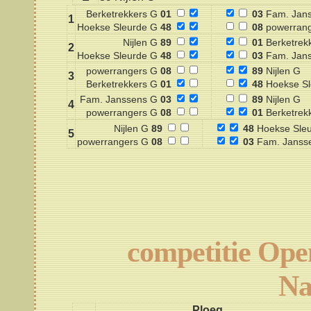
Berketrekkers G
01
03
Fam. Jan
1
Hoekse Sleurde G
48
08
powerrang
Nijlen G
89
01
Berketrek
2
Hoekse Sleurde G
48
03
Fam. Jan
powerrangers G
08
89
Nijlen G
3
Berketrekkers G
01
48
Hoekse Sl
Fam. Janssens G
03
89
Nijlen G
4
powerrangers G
08
01
Berketrek
Nijlen G
89
48
Hoekse Sle
5
powerrangers G
08
03
Fam. Janss
competitie Op
Na
Ploeg