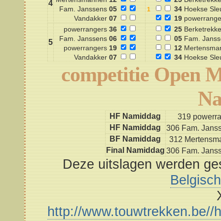
4
Fam. Janssens
05
34
Hoekse Sle
Vandakker
07
19
powerrange
powerrangers
36
25
Berketrekke
Fam. Janssens
06
05
Fam. Janss
5
powerrangers
19
12
Mertensma
Vandakker
07
34
Hoekse Sle
competitie Open 
Na
HF Namiddag
319 powerr
HF Namiddag
306 Fam. Jans
BF Namiddag
312 Mertens
Final Namiddag
306 Fam. Jans
Deze uitslagen werden ges
Belgisc
http://www.touwtrekken.be//h