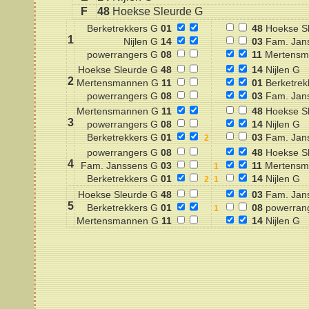
F
48
Hoekse Sleurde G
Berketrekkers G
01
48
Hoekse S
1
Nijlen G
14
03
Fam. Jan
powerrangers G
08
11
Mertensm
Hoekse Sleurde G
48
14
Nijlen G
2
Mertensmannen G
11
01
Berketrek
powerrangers G
08
03
Fam. Jan
Mertensmannen G
11
48
Hoekse S
3
powerrangers G
08
14
Nijlen G
Berketrekkers G
01
03
Fam. Jan
powerrangers G
08
48
Hoekse S
4
Fam. Janssens G
03
11
Mertensm
Berketrekkers G
01
14
Nijlen G
Hoekse Sleurde G
48
03
Fam. Jan
5
Berketrekkers G
01
08
powerran
Mertensmannen G
11
14
Nijlen G