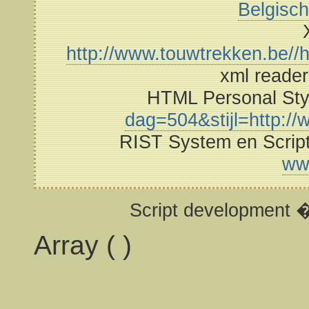
Belgisc
http://www.touwtrekken.be//h
xml reade
HTML Personal St
dag=504&stijl=http://w
RIST System en Scrip
ww
Script development 
Array ( )