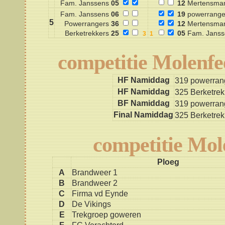
Fam. Janssens
05
12
Mertensma
Fam. Janssens
06
19
powerrange
5
Powerrangers
36
12
Mertensma
Berketrekkers
25
05
Fam. Janss
competitie Molenfe
HF Namiddag
319 powerran
HF Namiddag
325 Berketre
BF Namiddag
319 powerran
Final Namiddag
325 Berketre
competitie Mol
Ploeg
A
Brandweer 1
B
Brandweer 2
C
Firma vd Eynde
D
De Vikings
E
Trekgroep goweren