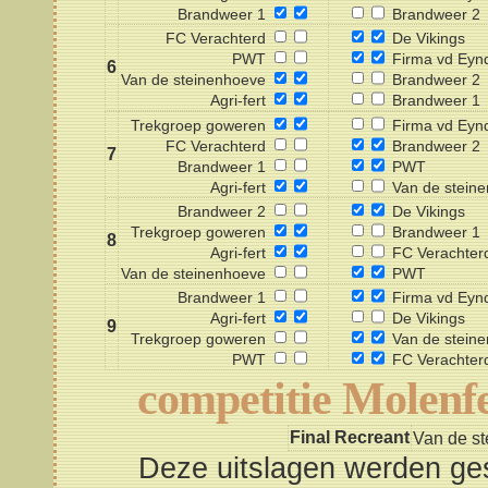
Brandweer 1
Brandweer 2
FC Verachterd
De Vikings
PWT
Firma vd Eyn
6
Van de steinenhoeve
Brandweer 2
Agri-fert
Brandweer 1
Trekgroep goweren
Firma vd Eyn
FC Verachterd
Brandweer 2
7
Brandweer 1
PWT
Agri-fert
Van de stein
Brandweer 2
De Vikings
Trekgroep goweren
Brandweer 1
8
Agri-fert
FC Verachter
Van de steinenhoeve
PWT
Brandweer 1
Firma vd Eyn
Agri-fert
De Vikings
9
Trekgroep goweren
Van de stein
PWT
FC Verachter
competitie Molenfe
Final Recreant
Van de s
Deze uitslagen werden ges