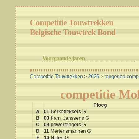
Competitie Touwtrekken
Belgische Touwtrek Bond
Voorgaande jaren
Competitie Touwtrekken
>
2026
>
tongerloo comp
competitie Mo
Ploeg
A
01
Berketrekkers G
B
03
Fam. Janssens G
C
08
powerrangers G
D
11
Mertensmannen G
E
14
Nijlen G