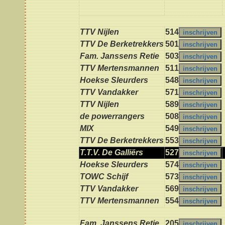
TTV Nijlen
514
TTV De Berketrekkers
501
Fam. Janssens Retie
503
TTV Mertensmannen
511
Hoekse Sleurders
548
TTV Vandakker
571
TTV Nijlen
589
de powerrangers
508
MIX
549
TTV De Berketrekkers
553
T.T.V. De Galliërs
527
Hoekse Sleurders
574
TOWC Schijf
573
TTV Vandakker
569
TTV Mertensmannen
554
Fam. Janssens Retie
205