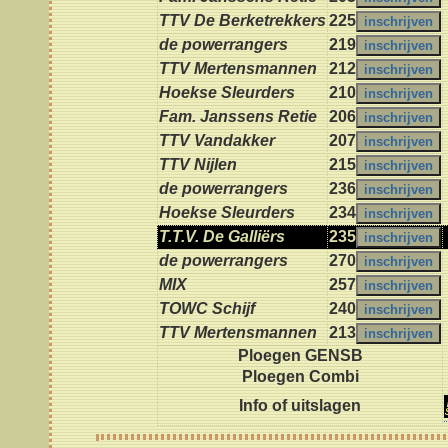
TTV De Berketrekkers
225
de powerrangers
219
TTV Mertensmannen
212
Hoekse Sleurders
210
Fam. Janssens Retie
206
TTV Vandakker
207
TTV Nijlen
215
de powerrangers
236
Hoekse Sleurders
234
T.T.V. De Galliërs
235
de powerrangers
270
MIX
257
TOWC Schijf
240
TTV Mertensmannen
213
Ploegen GENSB
Ploegen Combi
Info of uitslagen