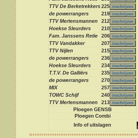
TTV De Berketrekkers
225
de powerrangers
219
TTV Mertensmannen
212
Hoekse Sleurders
210
Fam. Janssens Retie
206
TTV Vandakker
207
TTV Nijlen
215
de powerrangers
236
Hoekse Sleurders
234
T.T.V. De Galliërs
235
de powerrangers
270
MIX
257
TOWC Schijf
240
TTV Mertensmannen
213
Ploegen GENSB
Ploegen Combi
Info of uitslagen