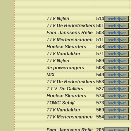
TTV Nijlen
514
TTV De Berketrekkers
501
Fam. Janssens Retie
503
TTV Mertensmannen
511
Hoekse Sleurders
548
TTV Vandakker
571
TTV Nijlen
589
de powerrangers
508
MIX
549
TTV De Berketrekkers
553
T.T.V. De Galliërs
527
Hoekse Sleurders
574
TOWC Schijf
573
TTV Vandakker
569
TTV Mertensmannen
554
Fam. Janssens Retie
205