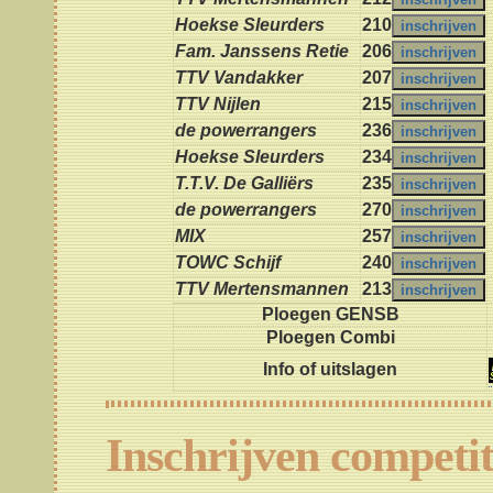
Hoekse Sleurders
210
Fam. Janssens Retie
206
TTV Vandakker
207
TTV Nijlen
215
de powerrangers
236
Hoekse Sleurders
234
T.T.V. De Galliërs
235
de powerrangers
270
MIX
257
TOWC Schijf
240
TTV Mertensmannen
213
Ploegen GENSB
Ploegen Combi
Info of uitslagen
Inschrijven competit