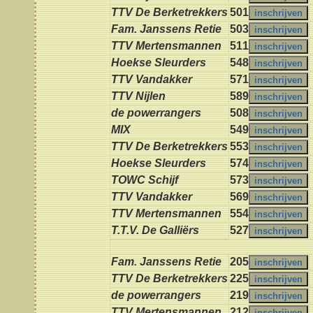
TTV De Berketrekkers
501
Fam. Janssens Retie
503
TTV Mertensmannen
511
Hoekse Sleurders
548
TTV Vandakker
571
TTV Nijlen
589
de powerrangers
508
MIX
549
TTV De Berketrekkers
553
Hoekse Sleurders
574
TOWC Schijf
573
TTV Vandakker
569
TTV Mertensmannen
554
T.T.V. De Galliërs
527
Fam. Janssens Retie
205
TTV De Berketrekkers
225
de powerrangers
219
TTV Mertensmannen
212